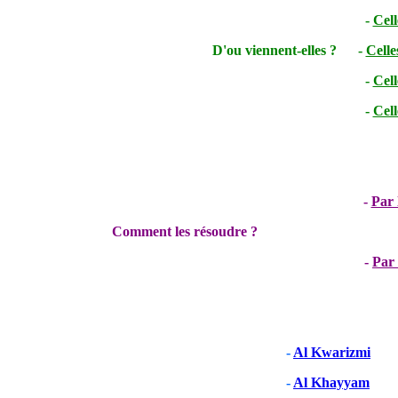
-
Cell
D'ou viennent-elles ? -
Celle
-
Cell
-
Cell
-
Par 
Comment les résoudre ?
-
Par 
-
Al Kwarizmi
-
Al Khayyam